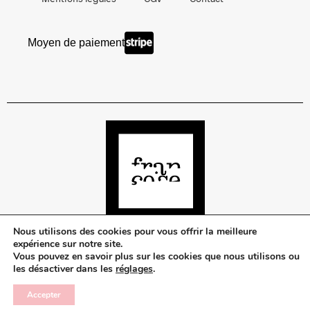
Moyen de paiement
Nous utilisons des cookies pour vous offrir la meilleure
expérience sur notre site.
Vous pouvez en savoir plus sur les cookies que nous utilisons ou
©Françoise Urban Beauty
les désactiver dans les
réglages
.
Retreat — Made with
by
Accepter
Pixl Agency