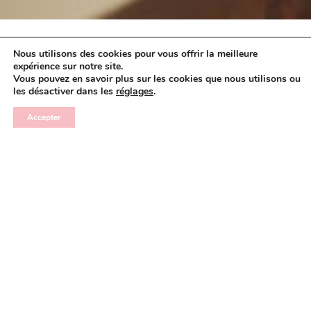
Nous utilisons des cookies pour vous offrir la meilleure
SOINS HOMMES
expérience sur notre site.
Vous pouvez en savoir plus sur les cookies que nous utilisons ou
les désactiver dans les
réglages
.
Des soins dédiés aux hommes qui allient
Accepter
efficacité et bien-être. Hydratez, purifiez et
SOINS
régénérez votre peau grâce à des rituels pensés
HOMMES
pour révéler fraîcheur, confort et vitalité.
Réservez votre soin
Découvrir les soins