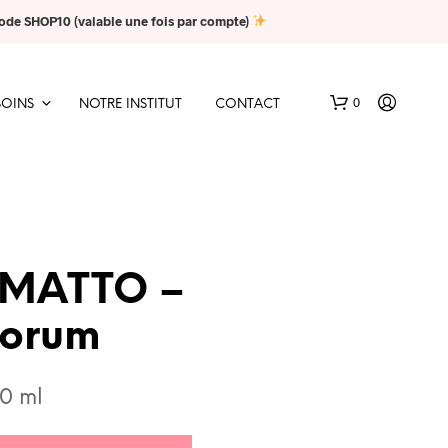
 code SHOP10 (valable une fois par compte)
0
SOINS
NOTRE INSTITUT
CONTACT
MATTO –
lorum
V
O
T
30 ml
R
E
P