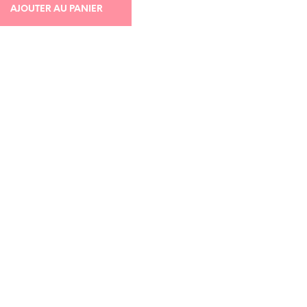
A
AJOUTER AU PANIER
N
I
E
R
E
S
T
V
I
D
E
.