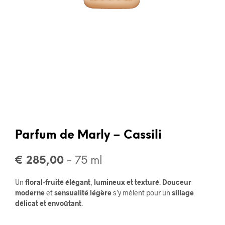
Parfum de Marly – Cassili
€
285,00
- 75 ml
Un
floral-fruité élégant
,
lumineux et texturé
.
Douceur
moderne
et
sensualité légère
s’y mêlent pour un
sillage
délicat et envoûtant
.